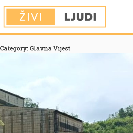
You are Here
Home
Glavna Vijest
Page 2
Category:
Glavna Vijest