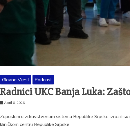
Glavna Vijest
Podcast
Radnici UKC Banja Luka: Zašto
April 6, 2026
Zaposleni u zdravstvenom sistemu Republike Srpske izrazili su
kliničkom centru Republike Srpske