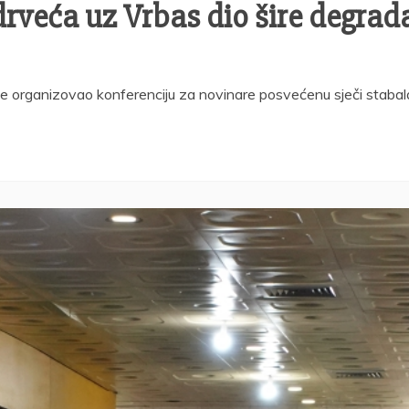
drveća uz Vrbas dio šire degrad
je organizovao konferenciju za novinare posvećenu sječi stabala d