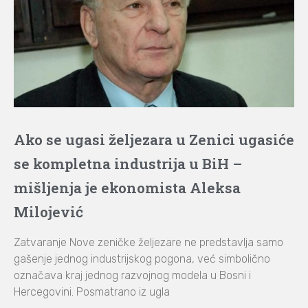
Ako se ugasi željezara u Zenici ugasiće
se kompletna industrija u BiH –
mišljenja je ekonomista Aleksa
Milojević
Zatvaranje Nove zeničke željezare ne predstavlja samo
gašenje jednog industrijskog pogona, već simbolično
označava kraj jednog razvojnog modela u Bosni i
Hercegovini. Posmatrano iz ugla