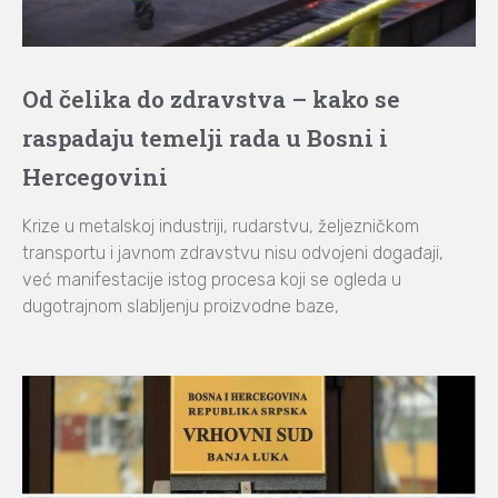
Od čelika do zdravstva – kako se
raspadaju temelji rada u Bosni i
Hercegovini
Krize u metalskoj industriji, rudarstvu, željezničkom
transportu i javnom zdravstvu nisu odvojeni događaji,
već manifestacije istog procesa koji se ogleda u
dugotrajnom slabljenju proizvodne baze,