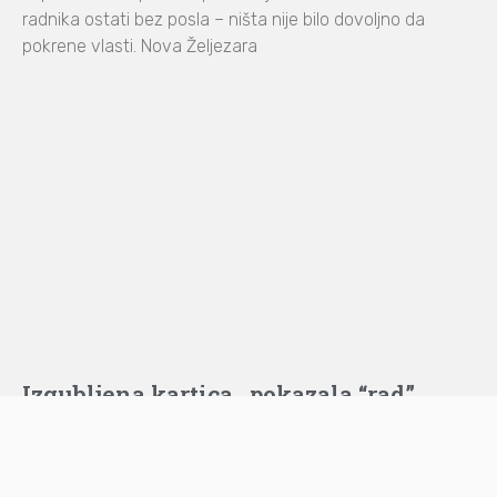
radnika ostati bez posla – ništa nije bilo dovoljno da
pokrene vlasti. Nova Željezara
Izgubljena kartica pokazala “rad”
Ministarstva rada i boračko invalidske
zaštite