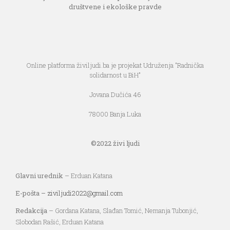
društvene i ekološke pravde
Online platforma živiljudi.ba je projekat Udruženja "Radnička
solidarnost u BiH"
Jovana Dučića 46
78000 Banja Luka
©2022 živi ljudi
Glavni urednik
– Erduan Katana
E-pošta –
ziviljudi2022@gmail.com
Redakcija
– Gordana Katana, Slađan Tomić, Nemanja Tubonjić,
Slobodan Rašić, Erduan Katana