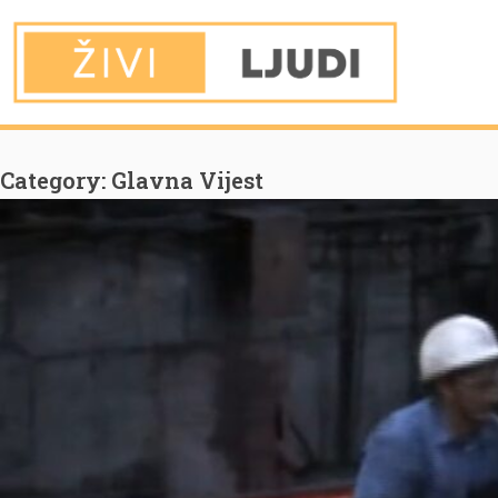
You are Here
Home
Glavna Vijest
Category:
Glavna Vijest