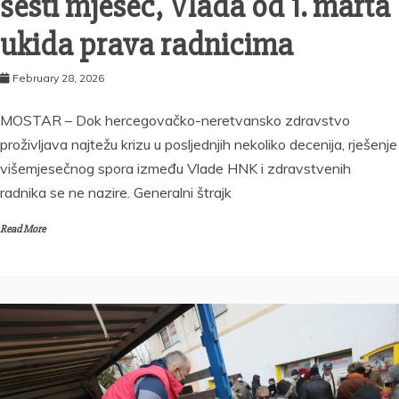
šesti mjesec, Vlada od 1. marta
ukida prava radnicima
February 28, 2026
MOSTAR – Dok hercegovačko-neretvansko zdravstvo
proživljava najtežu krizu u posljednjih nekoliko decenija, rješenje
višemjesečnog spora između Vlade HNK i zdravstvenih
radnika se ne nazire. Generalni štrajk
Read More