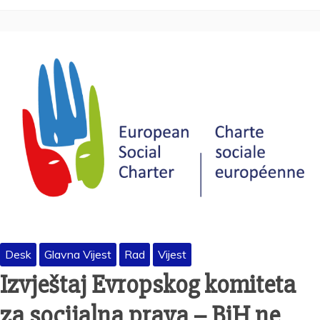
Desk
Glavna Vijest
Rad
Vijest
Izvještaj Evropskog komiteta
za socijalna prava – BiH ne