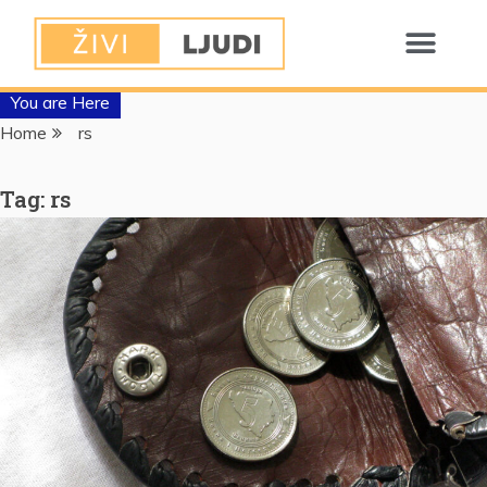
You are Here
Home
rs
Tag:
rs