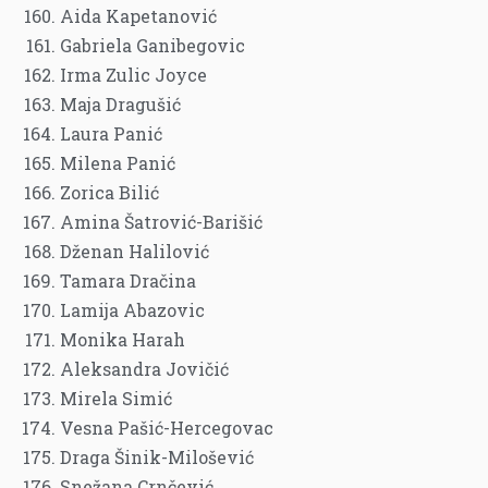
Aida Kapetanović
Gabriela Ganibegovic
Irma Zulic Joyce
Maja Dragušić
Laura Panić
Milena Panić
Zorica Bilić
Amina Šatrović-Barišić
Dženan Halilović
Tamara Dračina
Lamija Abazovic
Monika Harah
Aleksandra Jovičić
Mirela Simić
Vesna Pašić-Hercegovac
Draga Šinik-Milošević
Snežana Crnčević