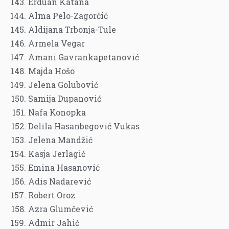
Erduan Katana
Alma Pelo-Zagorčić
Aldijana Trbonja-Tule
Armela Vegar
Amani Gavrankapetanović
Majda Hošo
Jelena Golubović
Samija Dupanović
Nafa Konopka
Delila Hasanbegović Vukas
Jelena Mandžić
Kasja Jerlagić
Emina Hasanović
Adis Nadarević
Robert Oroz
Azra Glumčević
Admir Jahić