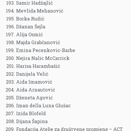
Samir Hadžajlić
Mevlida Mehanović
Borka Rudić
Džanan Šejla
Alija Osmić
Majda Grabčanović
Emina Pecenkovic-Barbe
Nejira Nalic McCarrick
Harisa Harambašić
Danijela Velić
Aida Imamović
Aida Arnautović
Dženeta Agović
Iman della Luna Glušac
Izida Blofeld
Dijana Šapina
Fondacija Atelje za društvene promjene – ACT