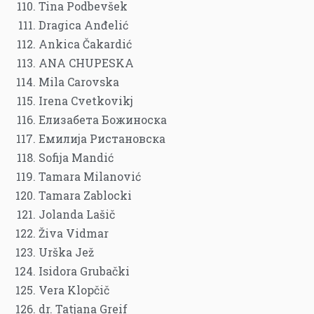
Tina Podbevšek
Dragica Anđelić
Ankica Čakardić
ANA CHUPESKA
Mila Carovska
Irena Cvetkovikj
Елизабета Божиноска
Емилија Ристановска
Sofija Mandić
Tamara Milanović
Tamara Zablocki
Jolanda Lašič
Živa Vidmar
Urška Jež
Isidora Grubački
Vera Klopčič
dr. Tatjana Greif