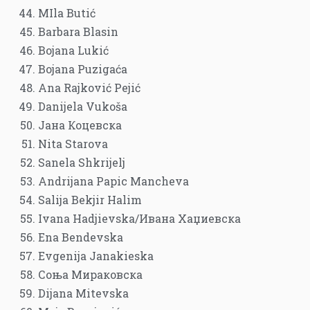
MIla Butić
Barbara Blasin
Bojana Lukić
Bojana Puzigaća
Ana Rajković Pejić
Danijela Vukoša
Јана Коцевска
Nita Starova
Sanela Shkrijelj
Andrijana Papic Mancheva
Salija Bekjir Halim
Ivana Hadjievska/Ивана Хаџиевска
Ena Bendevska
Evgenija Janakieska
Соња Мираковска
Dijana Mitevska