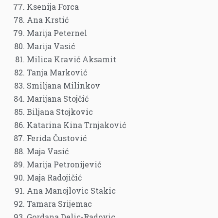
Ksenija Forca
Ana Krstić
Marija Peternel
Marija Vasić
Milica Kravić Aksamit
Tanja Marković
Smiljana Milinkov
Marijana Stojčić
Biljana Stojkovic
Katarina Kina Trnjaković
Ferida Čustović
Maja Vasić
Marija Petronijević
Maja Radojičić
Ana Manojlovic Stakic
Tamara Srijemac
Gordana Delic-Radovic