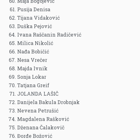
Maja Bogojević
Pusija Denisa
Tijana Vidaković
Duška Pejović
Ivana Raščanin Radičević
Milica Nikolić
Nađa Bobičić
Nesa Vrečer
Majda Ivnik
Sonja Lokar
Tatjana Greif
JOLANDA LAŠIČ
Danijela Bakula Drobnjak
Nevena Petrušić
Magdalena Rašković
Dženana Čalakovič
Đorđe Božović