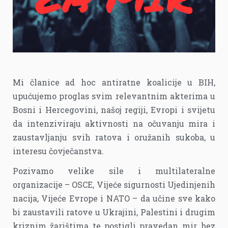
Mi članice ad hoc antiratne koalicije u BIH,
upućujemo proglas svim relevantnim akterima u
Bosni i Hercegovini, našoj regiji, Evropi i svijetu
da intenziviraju aktivnosti na očuvanju mira i
zaustavljanju svih ratova i oružanih sukoba, u
interesu čovječanstva.
Pozivamo velike sile i multilateralne
organizacije – OSCE, Vijeće sigurnosti Ujedinjenih
nacija, Vijeće Evrope i NATO – da učine sve kako
bi zaustavili ratove u Ukrajini, Palestini i drugim
kriznim žarištima te postigli pravedan mir, bez