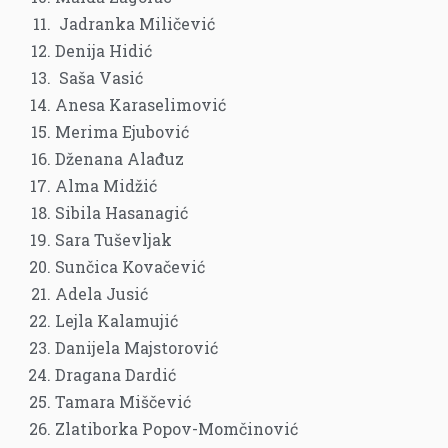
Jadranka Miličević
Denija Hidić
Saša Vasić
Anesa Karaselimović
Merima Ejubović
Dženana Alađuz
Alma Midžić
Sibila Hasanagić
Sara Tuševljak
Sunčica Kovačević
Adela Jusić
Lejla Kalamujić
Danijela Majstorović
Dragana Dardić
Tamara Miščević
Zlatiborka Popov-Momčinović