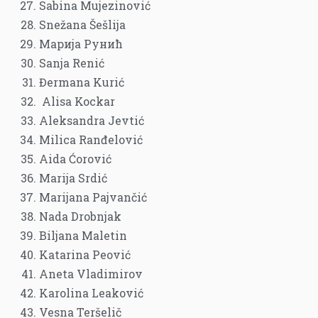
Sabina Mujezinović
Snežana Šešlija
Марија Рунић
Sanja Renić
Đermana Kurić
Alisa Kockar
Aleksandra Jevtić
Milica Ranđelović
Aida Ćorović
Marija Srdić
Marijana Pajvančić
Nada Drobnjak
Biljana Maletin
Katarina Peović
Aneta Vladimirov
Karolina Leaković
Vesna Teršelič