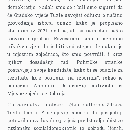
demokratije. Nadali smo se i bili smo sigurni da
će Gradsko vijeće Tuzle usvojiti odluku o načinu
provođenja izbora, onako kako je propisano
statutom iz 2021. godine, ali su nam dali nešto
sasvim suprotno. Razočarani smo i nemamo
nikakvu vjeru da će biti veći stepen demokratije
u mjesnim zajednica, što smo potvrdili i kroz
njihov dosadašnji rad. Političke stranke
postavljaju svoje kandidate, kako bi se odužile za
rezultate koje postignu na izborima”, rekao je
ogorčeno Ahmudin Junuzović, aktivista iz
Mjesne zajednice Dobrnja.
Univerzitetski profesor i član platforme Zdrava
Tuzla Damir Arsenijević smatra da posljednji
potez članova lokalnog vijeća predstavlja ubistvo
tuzlanske socijaldemokratije te pobjedu ličnih,