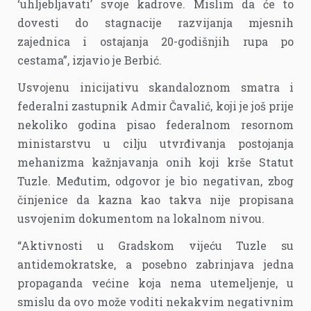
‘uhljebljavati’ svoje kadrove. Mislim da će to
dovesti do stagnacije razvijanja mjesnih
zajednica i ostajanja 20-godišnjih rupa po
cestama”, izjavio je Berbić.
Usvojenu inicijativu skandaloznom smatra i
federalni zastupnik Admir Čavalić, koji je još prije
nekoliko godina pisao federalnom resornom
ministarstvu u cilju utvrđivanja postojanja
mehanizma kažnjavanja onih koji krše Statut
Tuzle. Međutim, odgovor je bio negativan, zbog
činjenice da kazna kao takva nije propisana
usvojenim dokumentom na lokalnom nivou.
“Aktivnosti u Gradskom vijeću Tuzle su
antidemokratske, a posebno zabrinjava jedna
propaganda većine koja nema utemeljenje, u
smislu da ovo može voditi nekakvim negativnim