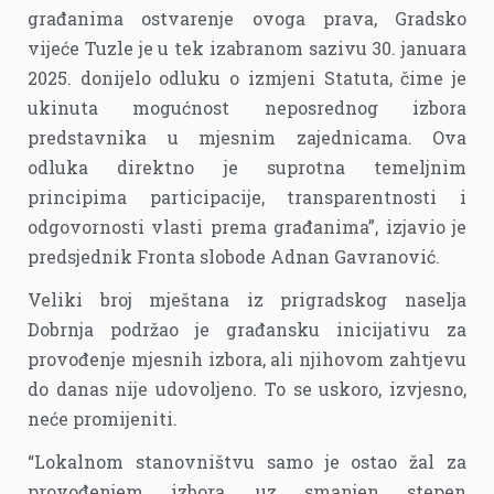
građanima ostvarenje ovoga prava, Gradsko
vijeće Tuzle je u tek izabranom sazivu 30. januara
2025. donijelo odluku o izmjeni Statuta, čime je
ukinuta mogućnost neposrednog izbora
predstavnika u mjesnim zajednicama. Ova
odluka direktno je suprotna temeljnim
principima participacije, transparentnosti i
odgovornosti vlasti prema građanima”, izjavio je
predsjednik Fronta slobode Adnan Gavranović.
Veliki broj mještana iz prigradskog naselja
Dobrnja podržao je građansku inicijativu za
provođenje mjesnih izbora, ali njihovom zahtjevu
do danas nije udovoljeno. To se uskoro, izvjesno,
neće promijeniti.
“Lokalnom stanovništvu samo je ostao žal za
provođenjem izbora, uz smanjen stepen