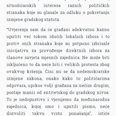
sitnošićarskih interesa raznih političkih
stranaka koje su glasale za odluku o pokretanju
izmjene gradskog statuta.
“Uvjerenja sam da će građani adekvatnu kaznu
uputiti već tokom idućih lokalnih izbora i to
protiv onih stranaka koje su potpuno izbrisale
inicijativu za provođenje direktnih izbora za
članove savjeta mjesnih zajednica. Ne može biti
isključeno to da neće biti i velikih protesta zbog
ovakvog kršenja. Čini mi se da nedemokratske
izmjene zakona, onako kako to političarima
odgovara, uprkos volji građana za nečim drugim,
postaje manir od entitetskog do gradskog nivoa.
To je nedopustivo i vjerujemo da međunarodna
zajednica, kojoj smo i uputili pismo, neće
dozvoliti takvu vrstu ponašanja”, ističe