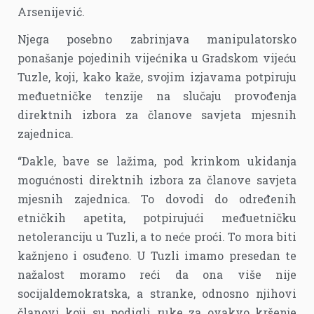
Arsenijević.
Njega posebno zabrinjava manipulatorsko
ponašanje pojedinih vijećnika u Gradskom vijeću
Tuzle, koji, kako kaže, svojim izjavama potpiruju
međuetničke tenzije na slučaju provođenja
direktnih izbora za članove savjeta mjesnih
zajednica.
“Dakle, bave se lažima, pod krinkom ukidanja
mogućnosti direktnih izbora za članove savjeta
mjesnih zajednica. To dovodi do određenih
etničkih apetita, potpirujući međuetničku
netoleranciju u Tuzli, a to neće proći. To mora biti
kažnjeno i osuđeno. U Tuzli imamo presedan te
nažalost moramo reći da ona više nije
socijaldemokratska, a stranke, odnosno njihovi
članovi koji su podigli ruke za ovakvo kršenje