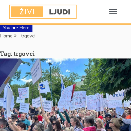
You are Here
Home
trgovci
Tag:
trgovci