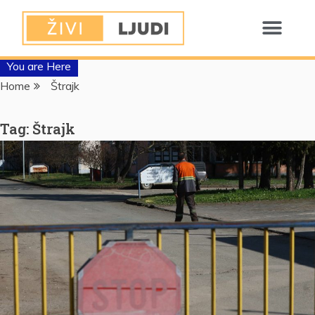
You are Here
Home
Štrajk
Tag:
Štrajk