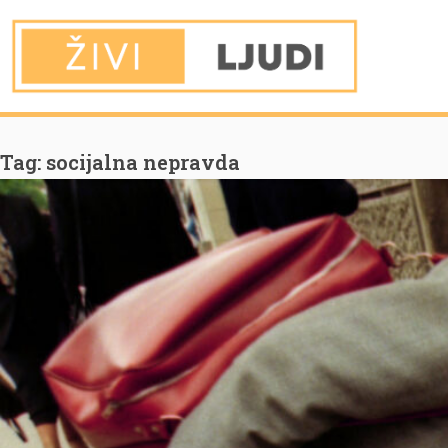
You are Here
Home
socijalna nepravda
Tag:
socijalna nepravda