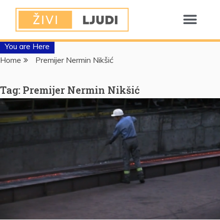
You are Here
Home
Premijer Nermin Nikšić
Tag:
Premijer Nermin Nikšić