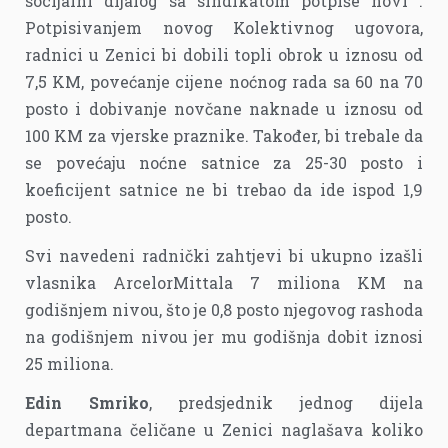
socijalni dijalog sa sindikatom potpiše novi .
Potpisivanjem novog Kolektivnog ugovora,
radnici u Zenici bi dobili topli obrok u iznosu od
7,5 KM, povećanje cijene noćnog rada sa 60 na 70
posto i dobivanje novčane naknade u iznosu od
100 KM za vjerske praznike. Također, bi trebale da
se povećaju noćne satnice za 25-30 posto i
koeficijent satnice ne bi trebao da ide ispod 1,9
posto.
Svi navedeni radnički zahtjevi bi ukupno izašli
vlasnika ArcelorMittala 7 miliona KM na
godišnjem nivou, što je 0,8 posto njegovog rashoda
na godišnjem nivou jer mu godišnja dobit iznosi
25 miliona.
Edin Smriko
, predsjednik jednog dijela
departmana čeličane u Zenici naglašava koliko