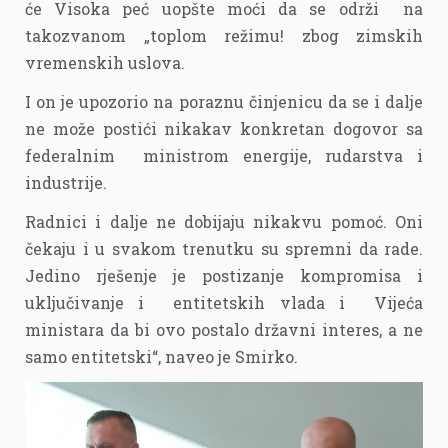
će Visoka peć uopšte moći da se održi na
takozvanom „toplom režimu! zbog zimskih
vremenskih uslova.
I on je upozorio na poraznu činjenicu da se i dalje
ne može postići nikakav konkretan dogovor sa
federalnim ministrom energije, rudarstva i
industrije.
Radnici i dalje ne dobijaju nikakvu pomoć. Oni
čekaju i u svakom trenutku su spremni da rade.
Jedino rješenje je postizanje kompromisa i
uključivanje i entitetskih vlada i Vijeća
ministara da bi ovo postalo državni interes, a ne
samo entitetski“, naveo je Smirko.