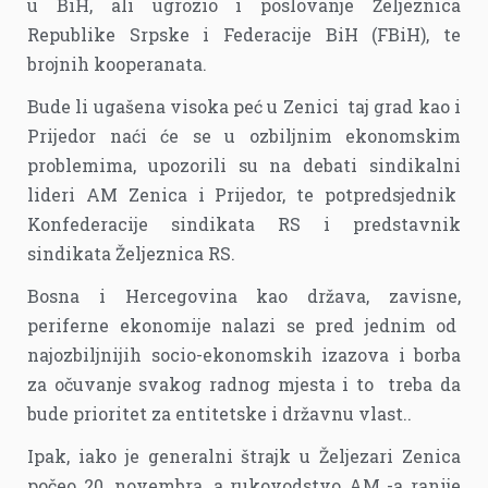
u BiH, ali ugrozio i poslovanje Željeznica
Republike Srpske i Federacije BiH (FBiH), te
brojnih kooperanata.
Bude li ugašena visoka peć u Zenici taj grad kao i
Prijedor naći će se u ozbiljnim ekonomskim
problemima, upozorili su na debati sindikalni
lideri AM Zenica i Prijedor, te potpredsjednik
Konfederacije sindikata RS i predstavnik
sindikata Željeznica RS.
Bosna i Hercegovina kao država, zavisne,
periferne ekonomije nalazi se pred jednim od
najozbiljnijih socio-ekonomskih izazova i borba
za očuvanje svakog radnog mjesta i to treba da
bude prioritet za entitetske i državnu vlast..
Ipak, iako je generalni štrajk u Željezari Zenica
počeo 20. novembra, a rukovodstvo AM -a ranije