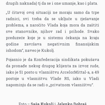
drugih naknada) tj da se i one umanje, kao i plata.
„U čitavoj ovoj situaciji ne moraju samo da trpe
radnici, svi treba da se uključe u rješavanje
problema, a naročito Vlada koja mora da zaštiti
sve stanovnike, njihov rad i prihode. Svako
preduzeće koje je u sistemu čekanja na kraju
godine završava negativnim finansijskim
ishodom“, naveo je Kukolj.
Pojasnio je da Konfederacija sindikata pokušava
da pronađe nekog drugog klijenta za izvoz rude,
iako je 51 posto u vlasništvu ArcelorMittal-a, a 49
postoje u vlasništvu Vlade RS, iako u Vladi
napominju da se radi o „privatnom vlasništvu“.
Foto –
Saša Kukolj
i
Jelenko Dobraš