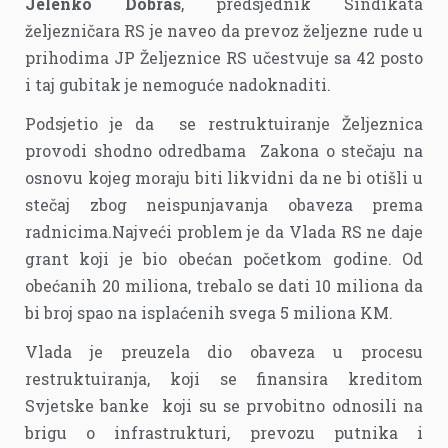
Jelenko Dobraš
, predsjednik Sindikata
željezničara RS je naveo da prevoz željezne rude u
prihodima JP Željeznice RS učestvuje sa 42 posto
i taj gubitak je nemoguće nadoknaditi.
Podsjetio je da se restruktuiranje Željeznica
provodi shodno odredbama Zakona o stečaju na
osnovu kojeg moraju biti likvidni da ne bi otišli u
stečaj zbog neispunjavanja obaveza prema
radnicima.Najveći problem je da Vlada RS ne daje
grant koji je bio obećan početkom godine. Od
obećanih 20 miliona, trebalo se dati 10 miliona da
bi broj spao na isplaćenih svega 5 miliona KM.
Vlada je preuzela dio obaveza u procesu
restruktuiranja, koji se finansira kreditom
Svjetske banke koji su se prvobitno odnosili na
brigu o infrastrukturi, prevozu putnika i