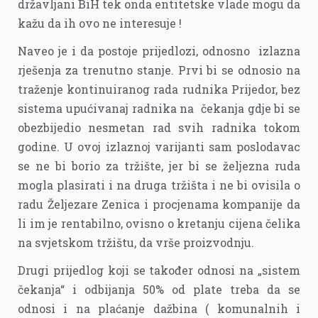
državljani BiH tek onda entitetske vlade mogu da
kažu da ih ovo ne interesuje !
Naveo je i da postoje prijedlozi, odnosno izlazna
rješenja za trenutno stanje. Prvi bi se odnosio na
traženje kontinuiranog rada rudnika Prijedor, bez
sistema upućivanaj radnika na čekanja gdje bi se
obezbijedio nesmetan rad svih radnika tokom
godine. U ovoj izlaznoj varijanti sam poslodavac
se ne bi borio za tržište, jer bi se željezna ruda
mogla plasirati i na druga tržišta i ne bi ovisila o
radu Željezare Zenica i procjenama kompanije da
li im je rentabilno, ovisno o kretanju cijena čelika
na svjetskom tržištu, da vrše proizvodnju.
Drugi prijedlog koji se također odnosi na „sistem
čekanja“ i odbijanja 50% od plate treba da se
odnosi i na plaćanje dažbina ( komunalnih i