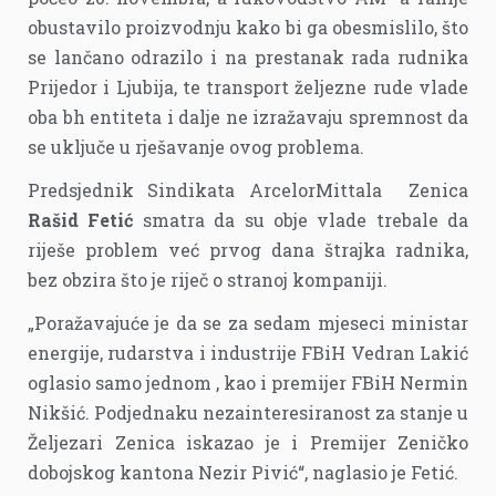
obustavilo proizvodnju kako bi ga obesmislilo, što
se lančano odrazilo i na prestanak rada rudnika
Prijedor i Ljubija, te transport željezne rude vlade
oba bh entiteta i dalje ne izražavaju spremnost da
se uključe u rješavanje ovog problema.
Predsjednik Sindikata ArcelorMittala Zenica
Rašid Fetić
smatra da su obje vlade trebale da
riješe problem već prvog dana štrajka radnika,
bez obzira što je riječ o stranoj kompaniji.
„Poražavajuće je da se za sedam mjeseci ministar
energije, rudarstva i industrije FBiH Vedran Lakić
oglasio samo jednom , kao i premijer FBiH Nermin
Nikšić. Podjednaku nezainteresiranost za stanje u
Željezari Zenica iskazao je i Premijer Zeničko
dobojskog kantona Nezir Pivić“, naglasio je Fetić.