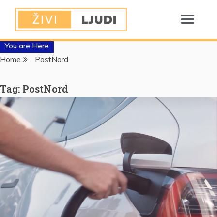
You are Here
Home
PostNord
Tag:
PostNord