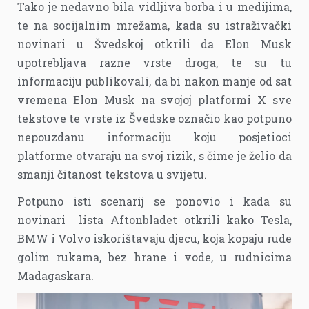
Tako je nedavno bila vidljiva borba i u medijima,
te na socijalnim mrežama, kada su istraživački
novinari u Švedskoj otkrili da Elon Musk
upotrebljava razne vrste droga, te su tu
informaciju publikovali, da bi nakon manje od sat
vremena Elon Musk na svojoj platformi X sve
tekstove te vrste iz Švedske označio kao potpuno
nepouzdanu informaciju koju posjetioci
platforme otvaraju na svoj rizik, s čime je želio da
smanji čitanost tekstova u svijetu.
Potpuno isti scenarij se ponovio i kada su
novinari lista Aftonbladet otkrili kako Tesla,
BMW i Volvo iskorištavaju djecu, koja kopaju rude
golim rukama, bez hrane i vode, u rudnicima
Madagaskara.