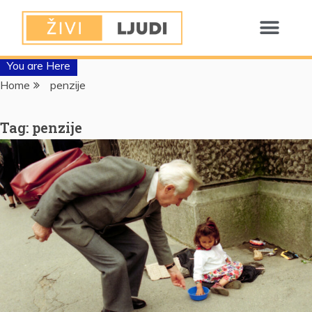
You are Here
Home
penzije
Tag:
penzije