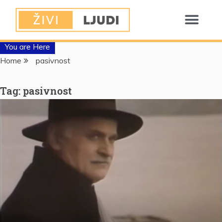
You are Here
Home
pasivnost
Tag:
pasivnost