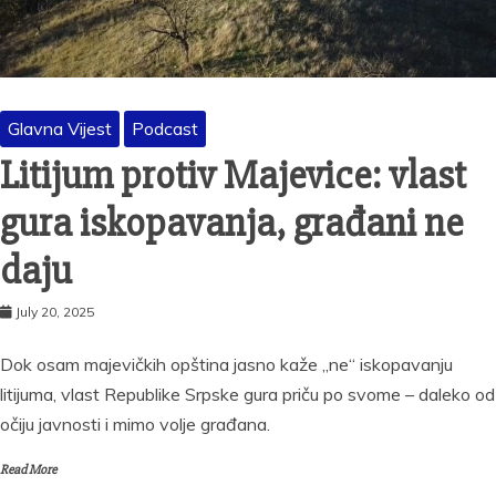
Glavna Vijest
Podcast
Litijum protiv Majevice: vlast
gura iskopavanja, građani ne
daju
July 20, 2025
Dok osam majevičkih opština jasno kaže „ne“ iskopavanju
litijuma, vlast Republike Srpske gura priču po svome – daleko od
očiju javnosti i mimo volje građana.
Read More