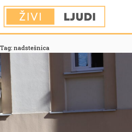
You are Here
Home
nadstešnica
Tag:
nadstešnica