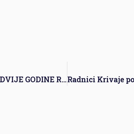
PAD NATALITETA U BiH: ZA DVIJE GODINE ROĐENO GOTOVO 10.000 DJECE MANJE