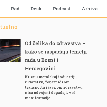
Rad
Desk
Podcast
Arhiva
tuelno
Od čelika do zdravstva –
kako se raspadaju temelji
rada u Bosni i
Hercegovini
Krize u metalskoj industriji,
rudarstvu, željezničkom
transportu i javnom zdravstvu
nisu odvojeni događaji, već
manifestacije