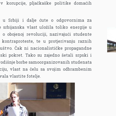
iv korupcije, pljačkaške politike domaćih
i u Srbiji i dalje ćute o odgovornima za
 srbijanska vlast uložila toliko energije u
 obojenoj revoluciji, nazivajući studente
 kontraproteste, te u protjerivanju raznih
društvo. Čak ni nacionalističke propagandne
ski pokret. Tako su zajedno šetali srpski i
ogodišnje borbe samoorganizovanih studenata
kciju, vlast na čelu sa svojim odbrambenim
ala vlastite fotelje.