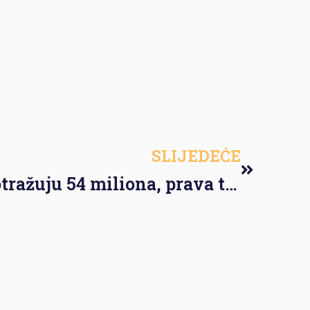
SLIJEDEĆE
Radnici Krivaje potražuju 54 miliona, prava tražili na protestu pred zgradom VladeFBiH