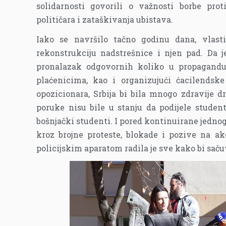
solidarnosti govorili o važnosti borbe prot
političara i zataškivanja ubistava.
Iako se navršilo tačno godinu dana, vlast
rekonstrukciju nadstrešnice i njen pad. Da je
pronalazak odgovornih koliko u propagandu o
plaćenicima, kao i organizujući ćacilendske
opozicionara, Srbija bi bila mnogo zdravije 
poruke nisu bile u stanju da podijele student
bošnjački studenti. I pored kontinuirane jedn
kroz brojne proteste, blokade i pozive na a
policijskim aparatom radila je sve kako bi sačuv