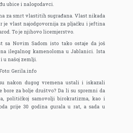
ađu ubice i nalogodavci.
a za smrt vlastitih sugrađana. Vlast nikada
 je vlast najodgovornija za pljačku i jeftina
rod. To je njihovo licemjerstvo.
ost sa Novim Sadom isto tako ostaje da još
ona ilegalnog kamenoloma u Jablanici. Ista
 i u našoj zemlji.
Foto: Gerila.info
i su nakon dugog vremena ustali i iskazali
se bore za bolje društvo? Da li su spremni da
a, političkoj samovolji birokratizma, kao i
oda prije 30 godina gurala u rat, a sada u