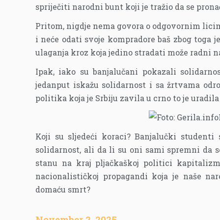
spriječiti narodni bunt koji je tražio da se pron
Pritom, nigdje nema govora o odgovornim licim
i neće odati svoje kompradore baš zbog toga jer
ulaganja kroz koja jedino stradati može radni na
Ipak, iako su banjalučani pokazali solidarn
jedanput iskažu solidarnost i sa žrtvama odr
politika koja je Srbiju zavila u crno to je uradila
Koji su sljedeći koraci? Banjalučki student
solidarnost, ali da li su oni sami spremni da 
stanu na kraj pljačkaškoj politici kapitalizm
nacionalističkoj propagandi koja je naše nar
domaću smrt?
November 2, 2025