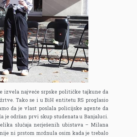
 je izvela najveće srpske političke tajkune da
 žrtve. Tako se i u BiH entitetu RS proglasio
amo da je vlast poslala policijske agente da
da je održan prvi skup studenata u Banjaluci.
elika slučaja nerješenih ubistava – Milana
 nije ni prstom mrdnula osim kada je trebalo