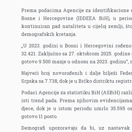
Prema podacima Agencije za identifikacione 
Bosne i Hercegovine (IDDEEA BiH), u period
kontinuiran pad nataliteta u cijeloj zemlji, š
demografskih kretanja.
„U 2023. godini u Bosni i Hercegovini rođeno j
32.421. Zaključno sa 27. oktobrom 2025. godine 
gotovo 9.500 manje u odnosu na 2023. godinu“, 
Najveći broj novorođenih i dalje bilježi Feder
Srpska sa 7.738, dok je u Brčko distriktu regis
Podaci Agencije za statistiku BiH (ASBiH) razl
isti trend pada. Prema njihovim evidencijama,
djece, dok je u istom periodu umrlo 35.595 os
gotovo 11 posto.
Demografi upozoravaju da bi, uz nastavak 