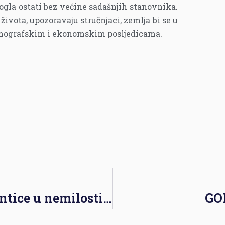
la ostati bez većine sadašnjih stanovnika.
života, upozoravaju stručnjaci, zemlja bi se u
emografskim i ekonomskim posljedicama.
„Pet do 12“: Onkološke pacijentice u nemilosti zdravstvenih vlasti
GO