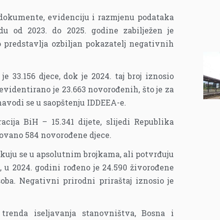
dokumente, evidenciju i razmjenu podataka
u od 2023. do 2025. godine zabilježen je
to predstavlja ozbiljan pokazatelj negativnih
e 33.156 djece, dok je 2024. taj broj iznosio
evidentirano je 23.663 novorođenih, što je za
navodi se u saopštenju IDDEEA-e.
acija BiH – 15.341 dijete, slijedi Republika
trovano 584 novorođene djece.
ikuju se u apsolutnim brojkama, ali potvrđuju
 u 2024. godini rođeno je 24.590 živorođene
oba. Negativni prirodni priraštaj iznosio je
trenda iseljavanja stanovništva, Bosna i