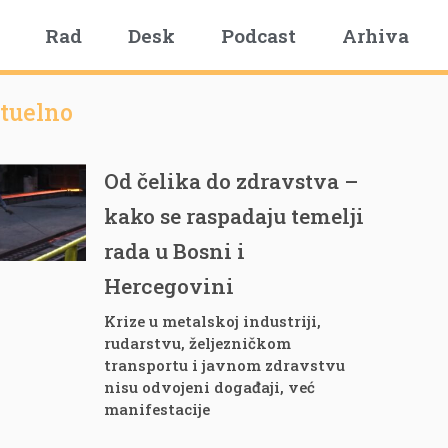
Rad
Desk
Podcast
Arhiva
tuelno
Od čelika do zdravstva –
kako se raspadaju temelji
rada u Bosni i
Hercegovini
Krize u metalskoj industriji,
rudarstvu, željezničkom
transportu i javnom zdravstvu
nisu odvojeni događaji, već
manifestacije