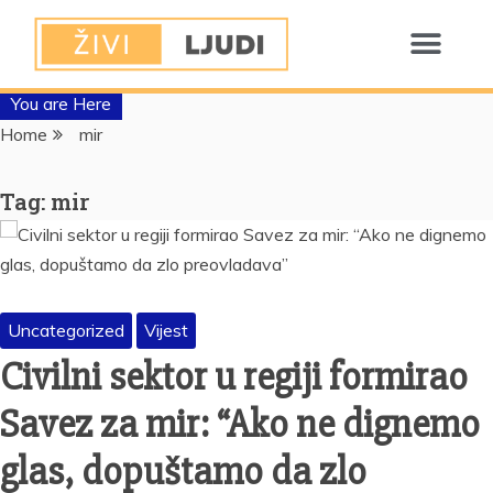
You are Here
Home
mir
Tag:
mir
Uncategorized
Vijest
Civilni sektor u regiji formirao
Savez za mir: “Ako ne dignemo
glas, dopuštamo da zlo