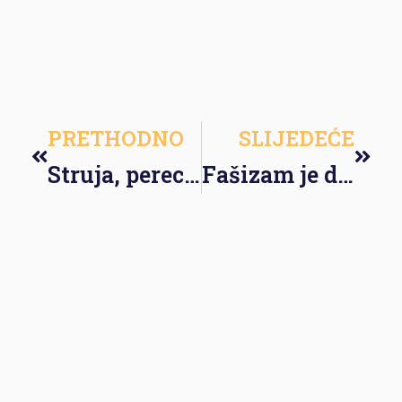
PRETHODNO
SLIJEDEĆE
Struja, perec i država koja se pravi da ne vidi
Fašizam je dobar ukoliko je naš?