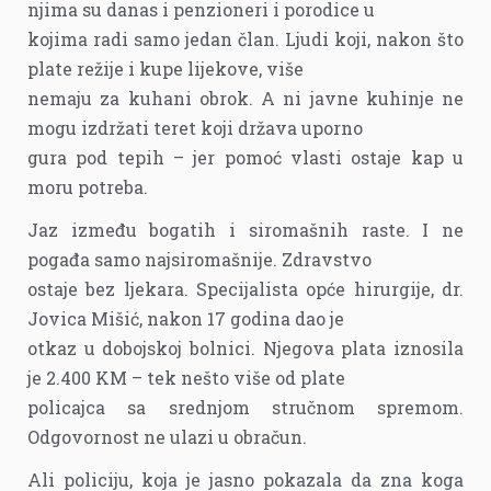
njima su danas i penzioneri i porodice u
kojima radi samo jedan član. Ljudi koji, nakon što
plate režije i kupe lijekove, više
nemaju za kuhani obrok. A ni javne kuhinje ne
mogu izdržati teret koji država uporno
gura pod tepih – jer pomoć vlasti ostaje kap u
moru potreba.
Jaz između bogatih i siromašnih raste. I ne
pogađa samo najsiromašnije. Zdravstvo
ostaje bez ljekara. Specijalista opće hirurgije, dr.
Jovica Mišić, nakon 17 godina dao je
otkaz u dobojskoj bolnici. Njegova plata iznosila
je 2.400 KM – tek nešto više od plate
policajca sa srednjom stručnom spremom.
Odgovornost ne ulazi u obračun.
Ali policiju, koja je jasno pokazala da zna koga