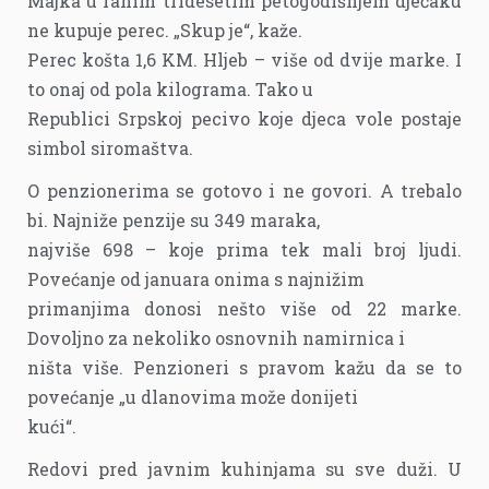
Majka u ranim tridesetim petogodišnjem dječaku
ne kupuje perec. „Skup je“, kaže.
Perec košta 1,6 KM. Hljeb – više od dvije marke. I
to onaj od pola kilograma. Tako u
Republici Srpskoj pecivo koje djeca vole postaje
simbol siromaštva.
O penzionerima se gotovo i ne govori. A trebalo
bi. Najniže penzije su 349 maraka,
najviše 698 – koje prima tek mali broj ljudi.
Povećanje od januara onima s najnižim
primanjima donosi nešto više od 22 marke.
Dovoljno za nekoliko osnovnih namirnica i
ništa više. Penzioneri s pravom kažu da se to
povećanje „u dlanovima može donijeti
kući“.
Redovi pred javnim kuhinjama su sve duži. U