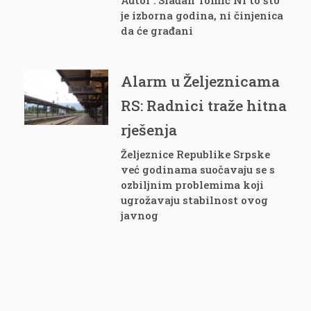
Autor : Slađan Tomić Ni to što
je izborna godina, ni činjenica
da će građani
Alarm u Željeznicama
RS: Radnici traže hitna
rješenja
Željeznice Republike Srpske
već godinama suočavaju se s
ozbiljnim problemima koji
ugrožavaju stabilnost ovog
javnog