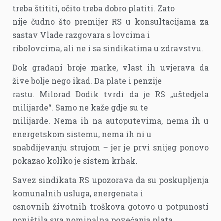
treba štititi, očito treba dobro platiti. Zato
nije čudno što premijer RS u konsultacijama za
sastav Vlade razgovara s lovcima i
ribolovcima, ali ne i sa sindikatima u zdravstvu.
Dok građani broje marke, vlast ih uvjerava da
žive bolje nego ikad. Da plate i penzije
rastu. Milorad Dodik tvrdi da je RS „uštedjela
milijarde“. Samo ne kaže gdje su te
milijarde. Nema ih na autoputevima, nema ih u
energetskom sistemu, nema ih ni u
snabdijevanju strujom – jer je prvi snijeg ponovo
pokazao koliko je sistem krhak.
Savez sindikata RS upozorava da su poskupljenja
komunalnih usluga, energenata i
osnovnih životnih troškova gotovo u potpunosti
poništila sva nominalna povećanja plata.