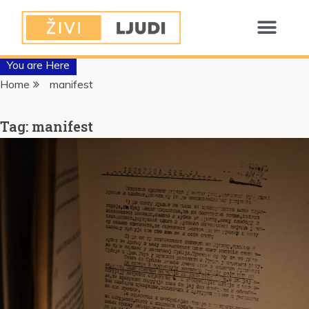
You are Here
Home
manifest
Tag:
manifest