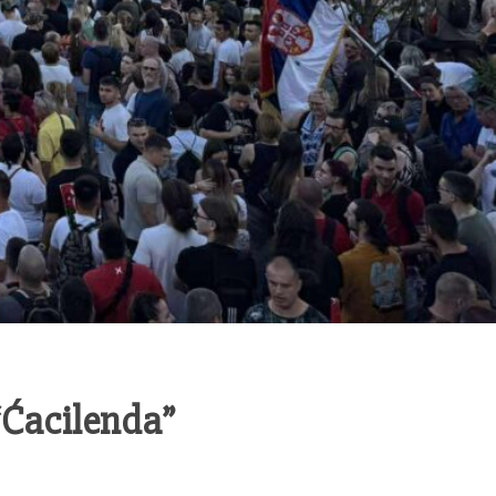
“Ćacilenda”