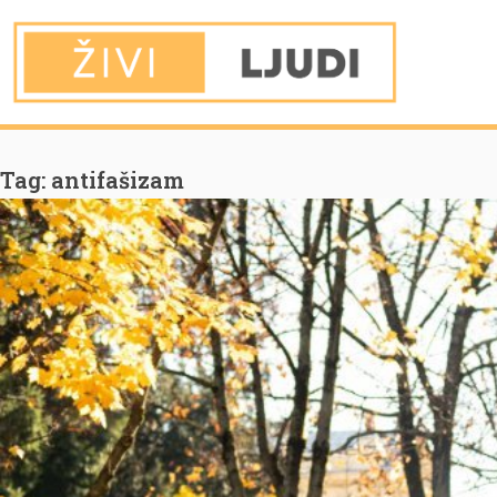
You are Here
Home
antifašizam
Tag:
antifašizam