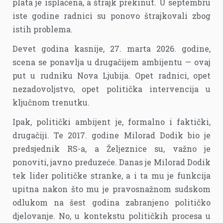
plata je isplaćena, a štrajk prekinut. U septembru
iste godine radnici su ponovo štrajkovali zbog
istih problema.
Devet godina kasnije, 27. marta 2026. godine,
scena se ponavlja u drugačijem ambijentu — ovaj
put u rudniku Nova Ljubija. Opet radnici, opet
nezadovoljstvo, opet politička intervencija u
ključnom trenutku.
Ipak, politički ambijent je, formalno i faktički,
drugačiji. Te 2017. godine Milorad Dodik bio je
predsjednik RS-a, a Željeznice su, važno je
ponoviti, javno preduzeće. Danas je Milorad Dodik
tek lider političke stranke, a i ta mu je funkcija
upitna nakon što mu je pravosnažnom sudskom
odlukom na šest godina zabranjeno političko
djelovanje. No, u kontekstu političkih procesa u