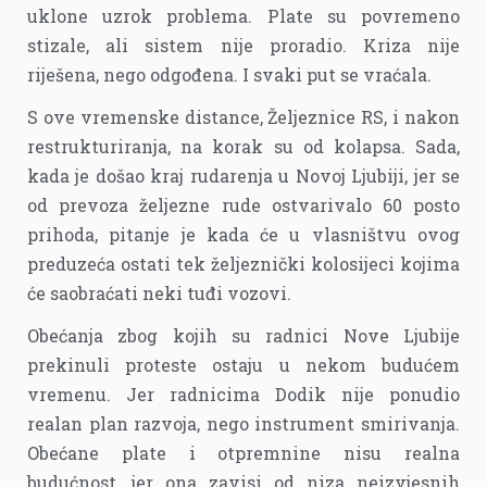
uklone uzrok problema. Plate su povremeno
stizale, ali sistem nije proradio. Kriza nije
riješena, nego odgođena. I svaki put se vraćala.
S ove vremenske distance, Željeznice RS, i nakon
restrukturiranja, na korak su od kolapsa. Sada,
kada je došao kraj rudarenja u Novoj Ljubiji, jer se
od prevoza željezne rude ostvarivalo 60 posto
prihoda, pitanje je kada će u vlasništvu ovog
preduzeća ostati tek željeznički kolosijeci kojima
će saobraćati neki tuđi vozovi.
Obećanja zbog kojih su radnici Nove Ljubije
prekinuli proteste ostaju u nekom budućem
vremenu. Jer radnicima Dodik nije ponudio
realan plan razvoja, nego instrument smirivanja.
Obećane plate i otpremnine nisu realna
budućnost, jer ona zavisi od niza neizvjesnih