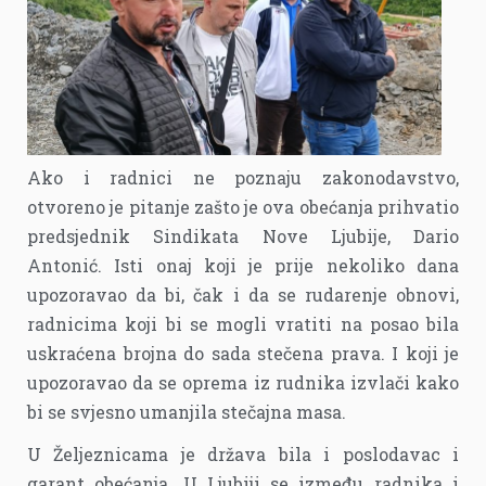
Ako i radnici ne poznaju zakonodavstvo,
otvoreno je pitanje zašto je ova obećanja prihvatio
predsjednik Sindikata Nove Ljubije, Dario
Antonić. Isti onaj koji je prije nekoliko dana
upozoravao da bi, čak i da se rudarenje obnovi,
radnicima koji bi se mogli vratiti na posao bila
uskraćena brojna do sada stečena prava. I koji je
upozoravao da se oprema iz rudnika izvlači kako
bi se svjesno umanjila stečajna masa.
U Željeznicama je država bila i poslodavac i
garant obećanja. U Ljubiji se između radnika i