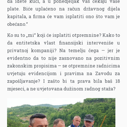
da idete kući, a u ponedjeljak vas čekaju vaše
plate. Biće uplaćeno na račun državnog dijela
kapitala, a firma će vam isplatiti ono što vam je
obećano.“
Ko su to „mi“ koji će isplatiti otpremnine? Kako to
da entitetska vlast finansijski interveniše u
privatnoj kompaniji? Na temelju čega — jer je
evidentno da to nije zasnovano na pozitivnim
zakonskim propisima — se otpremnine radnicima
uvjetuju evidencijom i pravima na Zavodu za
zapošljavanje? I zašto bi ta prava bila baš 18
mjeseci, a ne uvjetovana dužinom radnog staža?