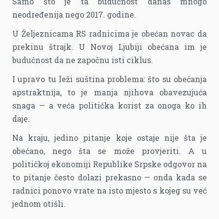
Samo što je ta budućnost danas mnogo
neodređenija nego 2017. godine.
U Željeznicama RS radnicima je obećan novac da
prekinu štrajk. U Novoj Ljubiji obećana im je
budućnost da ne započnu isti ciklus.
I upravo tu leži suština problema: što su obećanja
apstraktnija, to je manja njihova obavezujuća
snaga — a veća politička korist za onoga ko ih
daje.
Na kraju, jedino pitanje koje ostaje nije šta je
obećano, nego šta se može provjeriti. A u
političkoj ekonomiji Republike Srpske odgovor na
to pitanje često dolazi prekasno — onda kada se
radnici ponovo vrate na isto mjesto s kojeg su već
jednom otišli.