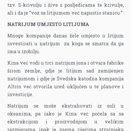
tzv. S-krivulju i žive s posljedicama te krivulje,
ali i da je ”voz sa litijumom već napustio stanicu.”
NATRIJUM UMJESTO LITIJUMA
Mnoge kompanije danas žele umjesto u litijum
investirati u natrijum za koga se smatra da ga
ima u izobilju.
Kina već vodi u trci natrijum jona i otvara fabrike
širom zemlje, gdje je litijum sad zamijenjen
natrijumom i gdje je Švedska katodna kompanija
Altris već otvorila ured uključen u te planove i
investicije.
Natrijum se može ekstrahovati iz soli u
okeanima, pa iako je Kina već počela sa sa
ekstrakcijom i proizvodnjom u velikim
razmjerama, ipak je prema riječima stručnjaka