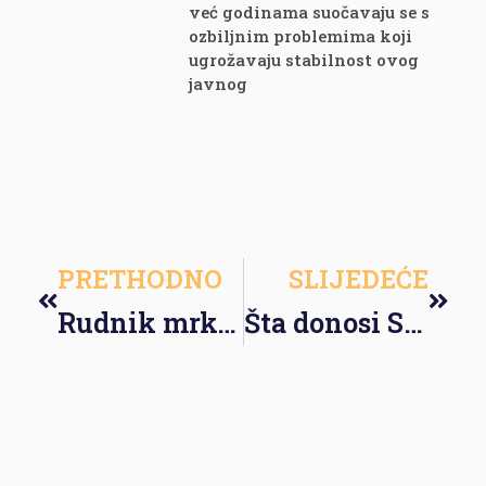
već godinama suočavaju se s
ozbiljnim problemima koji
ugrožavaju stabilnost ovog
javnog
PRETHODNO
SLIJEDEĆE
Rudnik mrkog uglja se gasi, radnici bez plata zabrinuti za budućnost
Šta donosi Strategija za mlade Grada Mostara ?