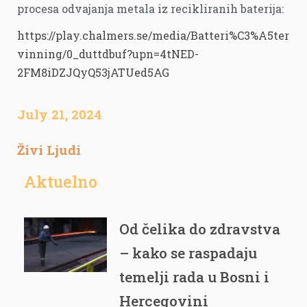
procesa odvajanja metala iz recikliranih baterija:
https://play.chalmers.se/media/Batteri%C3%A5ter
vinning/0_duttdbuf?upn=4tNED-
2FM8iDZJQyQ53jATUed5AG
July 21, 2024
Živi Ljudi
Aktuelno
Od čelika do zdravstva
– kako se raspadaju
temelji rada u Bosni i
Hercegovini