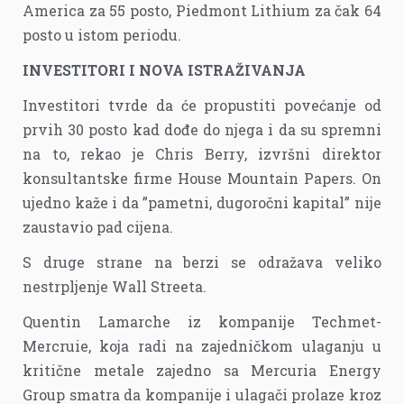
America za 55 posto, Piedmont Lithium za čak 64
posto u istom periodu.
INVESTITORI I NOVA ISTRAŽIVANJA
Investitori tvrde da će propustiti povećanje od
prvih 30 posto kad dođe do njega i da su spremni
na to, rekao je Chris Berry, izvršni direktor
konsultantske firme House Mountain Papers. On
ujedno kaže i da ”pametni, dugoročni kapital” nije
zaustavio pad cijena.
S druge strane na berzi se odražava veliko
nestrpljenje Wall Streeta.
Quentin Lamarche iz kompanije Techmet-
Mercruie, koja radi na zajedničkom ulaganju u
kritične metale zajedno sa Mercuria Energy
Group smatra da kompanije i ulagači prolaze kroz