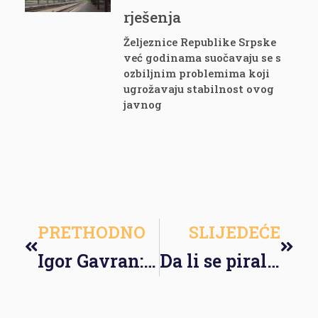
rješenja
Željeznice Republike Srpske
već godinama suočavaju se s
ozbiljnim problemima koji
ugrožavaju stabilnost ovog
javnog
PRETHODNO
SLIJEDEĆE
Igor Gavran: U Federaciji BiH postoje sredstva za minimalac od 1000 KM, u Republici Srpskoj ne
Da li se piralen nezakonito odlaže?