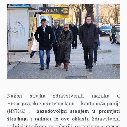
Nakon štrajka zdravstvenih radnika u
Hercegovačko-neretvanskom kantonu/županiji
(HNK/Ž) ,
nezadovoljni stanjem u prosvjeti
štrajkuju i radnici iz ove oblasti
. Zdravstveni
radnici štrajkom su izborili potpisivanje novog