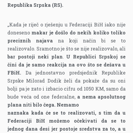
Republika Srpska (RS).
„Kada je riječ o rješenju u Federaciji BiH iako nije
doneseno
makar je došlo do nekih koliko toliko
preciznih najava
na koji način bi se to
realizovalo. Sramotno je što se nije realizovalo, ali
bar postoji neki plan
.
U Republici Srpskoj se
čini da je samo reakcija na ovo što se dešava u
FBiH.
Da jednostavno predsjednik Republike
Srpske Milorad Dodik želi da pokaže da su oni
bolji pa je zato i izbacio cifru od 1050 KM, samo da
bude veća od one federalne,
a nema apsolutnog
plana niti bilo čega.
Nemamo
naznaka kada će se to realizovati, s tim da u
Federaciji BiH možemo očekivati da se to
jednog dana desi jer postoje sredstva za to, a u