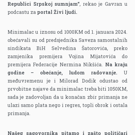
Republici Srpskoj sumnjam“
, rekao je Gavran u
podcastu za
portal Živi ljudi.
Minimalac u iznosu od 1000KM od 1. januara 2024.
obećavali su od predsjednika Saveza samostalnih
sindikata BiH Selvedina Šatorovića, preko
zamjenika premijera Vojina Mijatovića do
premijera Federacije Nermina Nikšića.
Na kraju
godine – obećanje, ludom radovanje.
U
međuvremenu je i Milorad Dodik odustao od
prvobitne najave da minimalac treba biti 1050KM,
sada je zadovoljan da u konačan zbir primanja ne
ulazi samo plata nego i regres, topli obrok i ostala
primanja.
Našeg sagovornika pitamo i zašto političari