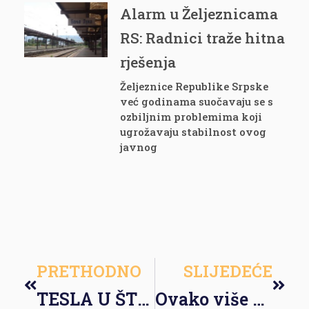
Alarm u Željeznicama
RS: Radnici traže hitna
rješenja
Željeznice Republike Srpske
već godinama suočavaju se s
ozbiljnim problemima koji
ugrožavaju stabilnost ovog
javnog
PRETHODNO
SLIJEDEĆE
TESLA U ŠTRAJKU – Vijest koja obilazi svijet i koja je doprla u žižu javnosti je štrajk švedskih radnika u fabrikama i odjeljenjima firme Tesla čiji je vlasnik Elion Musk.
Ovako više ne može – Prosvjetni radnici HNK/Ž najavili štrajk upozorenja nezadovoljni što neće biti povećanja plata naredne godine