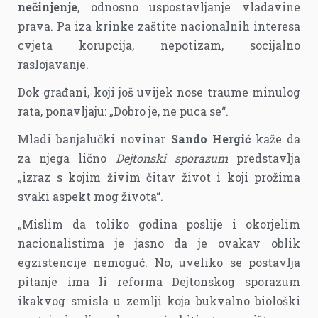
nečinjenje
, odnosno uspostavljanje vladavine
prava. Pa iza krinke zaštite nacionalnih interesa
cvjeta korupcija, nepotizam, socijalno
raslojavanje.
Dok građani, koji još uvijek nose traume minulog
rata, ponavljaju: „Dobro je, ne puca se“.
Mladi banjalučki novinar
Sando Hergić
kaže da
za njega lično
Dejtonski sporazum
predstavlja
„izraz s kojim živim čitav život i koji prožima
svaki aspekt mog života“.
„Mislim da toliko godina poslije i okorjelim
nacionalistima je jasno da je ovakav oblik
egzistencije nemoguć. No, uveliko se postavlja
pitanje ima li reforma Dejtonskog sporazum
ikakvog smisla u zemlji koja bukvalno biološki