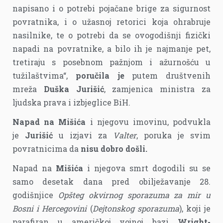
napisano i o potrebi pojačane brige za sigurnost
povratnika, i o užasnoj retorici koja ohrabruje
nasilnike, te o potrebi da se ovogodišnji fizički
napadi na povratnike, a bilo ih je najmanje pet,
tretiraju s posebnom pažnjom i ažurnošću u
tužilaštvima“,
poručila je
putem društvenih
mreža
Duška Jurišić
, zamjenica ministra za
ljudska prava i izbjeglice BiH.
Napad na Mišića
i njegovu imovinu, podvukla
je
Jurišić
u izjavi za
Valter
, poruka je svim
povratnicima da
nisu dobro došli.
Napad na
Mišića
i njegova smrt dogodili su se
samo desetak dana pred obilježavanje 28.
godišnjice
Opšteg okvirnog sporazuma za mir u
Bosni i Hercegovini
(
Dejtonskog sporazuma
), koji je
parafiran u američkoj vojnoj bazi
Wright-