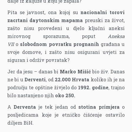
dalje iz kaljuže u koju je zapala?
Pita se javnost, ona kojoj su
nacionalni torovi
zacrtani daytonskim mapama
preuski za život,
zašto nisu provedeni u djelo ključni aneksi
mirovnog sporazuma, poput
Aneksa
VII
o
slobodnom povratku prognanih
građana u
svoje domove, i zašto nisu osigurani uvjeti za
siguran i održiv povratak?
Jer da jesu – danas bi
Marko Mišić
bio živ. Danas
ne bi u
Derventi
, od
22.000 Hrvata
koliko ih je na
području te opštine živjelo do
1992. godine
, trajno
bilo nastanjeno njih
oko 250.
A
Derventa
je tek jedan od
stotina primjera
o
posljedicama koje je etničko čišćenje ostavilo
diljem BiH.