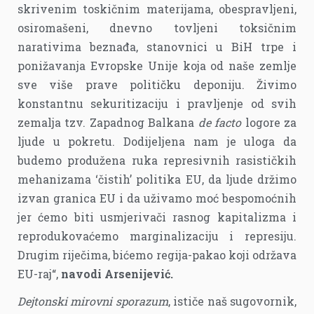
skrivenim toskičnim materijama, obespravljeni,
osiromašeni, dnevno tovljeni toksičnim
narativima beznađa, stanovnici u BiH trpe i
ponižavanja Evropske Unije koja od naše zemlje
sve više prave političku deponiju. Živimo
konstantnu sekuritizaciju i pravljenje od svih
zemalja tzv. Zapadnog Balkana
de facto
logore za
ljude u pokretu. Dodijeljena nam je uloga da
budemo produžena ruka represivnih rasističkih
mehanizama ‘čistih’ politika EU, da ljude držimo
izvan granica EU i da uživamo moć bespomoćnih
jer ćemo biti usmjerivači rasnog kapitalizma i
reprodukovaćemo marginalizaciju i represiju.
Drugim riječima, bićemo regija-pakao koji održava
EU-raj“,
navodi Arsenijević.
Dejtonski mirovni sporazum
, ističe naš sugovornik,