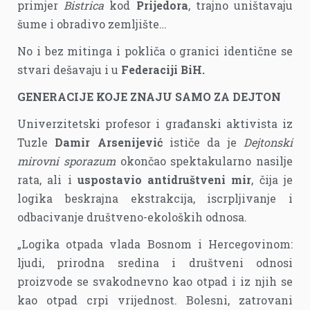
primjer
Bistrica
kod
Prijedora
, trajno uništavaju
šume i obradivo zemljište…
No i bez mitinga i pokliča o granici identične se
stvari dešavaju i u
Federaciji BiH.
GENERACIJE KOJE ZNAJU SAMO ZA DEJTON
Univerzitetski profesor i građanski aktivista iz
Tuzle
Damir Arsenijević
ističe da je
Dejtonski
mirovni sporazum
okončao spektakularno nasilje
rata, ali i
uspostavio antidruštveni mir
, čija je
logika beskrajna ekstrakcija, iscrpljivanje i
odbacivanje društveno-ekoloških odnosa.
„Logika otpada vlada Bosnom i Hercegovinom:
ljudi, prirodna sredina i društveni odnosi
proizvode se svakodnevno kao otpad i iz njih se
kao otpad crpi vrijednost. Bolesni, zatrovani