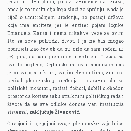
jedan ili dva člana, pa uz izvinjenje na izrazu,
onda je to institucija koja služi za šprdnju. Kada je
riječ o unutrašnjem uređenju, ne postoji država
koja ima entitete, jer je entitet pojam logike
Emanuela Kanta i nema nikakve veze sa ovim
što se zove politički život. I ja ne bih mogao
podnijeti kao čovjek da mi piše da sam rođen, ili
još gore, da sam preminuo u entitetu. I kada se
sve to pogleda, Dejtonski mirovni sporazum nas
je po svojoj strukturi, svojim elementima, vratio u
period plemenskog uređenja. I naravno da su
politički mešetari, rasisti, fašisti, dobili slobodan
prostor da koriste taku strukturu političkog rada i
života da se sve odluke donose van institucija
sistema“,
zaključuje Živanović.
Čuvajući i njegujući svoje plemenske zajednice