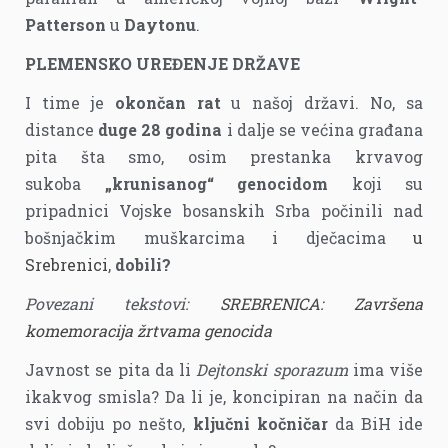
Patterson
u
Daytonu
.
PLEMENSKO UREĐENJE DRŽAVE
I time je
okončan rat
u našoj državi. No, sa
distance
duge 28 godina
i dalje se većina građana
pita šta smo, osim prestanka krvavog
sukoba
„krunisanog“ genocidom
koji su
pripadnici Vojske bosanskih Srba počinili nad
bošnjačkim muškarcima i dječacima
u
Srebrenici
,
dobili?
Povezani tekstovi:
SREBRENICA: Završena
komemoracija žrtvama genocida
Javnost se pita da li
Dejtonski sporazum
ima više
ikakvog smisla? Da li je, koncipiran na način da
svi dobiju po nešto,
ključni kočničar
da BiH ide