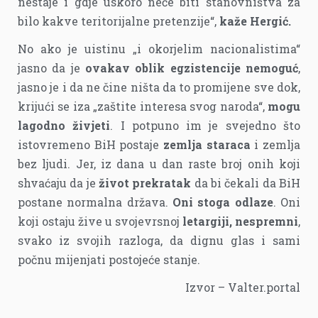
nestaje i gdje uskoro neće biti stanovništva za
bilo kakve teritorijalne pretenzije“,
kaže Hergić.
No ako je uistinu „i okorjelim nacionalistima“
jasno da je
ovakav oblik egzistencije nemoguć
,
jasno je i da ne čine ništa da to promijene sve dok,
krijući se iza „zaštite interesa svog naroda“,
mogu
lagodno živjeti
. I potpuno im je svejedno što
istovremeno BiH postaje
zemlja staraca
i zemlja
bez ljudi. Jer, iz dana u dan raste broj onih koji
shvaćaju da je
život prekratak
da bi čekali da BiH
postane normalna država.
Oni stoga odlaze
. Oni
koji ostaju žive u svojevrsnoj
letargiji, nespremni
,
svako iz svojih razloga, da dignu glas i sami
počnu mijenjati postojeće stanje.
Izvor – Valter.portal