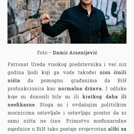
Foto –
Damir Arsenijević
Patronat Ureda visokog predstavnika i već niz
godina ljudi koji ga vode također
nisu činili
ništa
da pomognu građanima da BiH
profunkcionira kao
normalna država.
I odluke
koje su donosili bile su ili
kratkog daha ili
neefikasne
. Stoga su i ovdašnjim političkim
moćnicima ostavljale i ostavljaju prostor da ni
sami ništa ne čine. Prisustvo međunarodne
zajednice u BiH tako postaje svojevrstan
alibi za