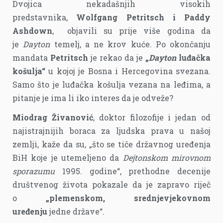
Dvojica nekadašnjih visokih
predstavnika,
Wolfgang Petritsch i Paddy
Ashdown
, objavili su prije više godina da
je
Dayton
temelj, a ne krov kuće. Po okončanju
mandata
Petritsch
je rekao da je
„
Dayton
luđačka
košulja“
u kojoj je Bosna i Hercegovina svezana.
Samo što je luđačka košulja vezana na leđima, a
pitanje je ima li iko interes da je odveže?
Miodrag Živanović
, doktor filozofije i jedan od
najistrajnijih boraca za ljudska prava u našoj
zemlji, kaže da su, „što se tiče državnog uređenja
BiH koje je utemeljeno da
Dejtonskom mirovnom
sporazumu
1995. godine“, prethodne decenije
društvenog života pokazale da je zapravo riječ
o
„plemenskom, srednjevjekovnom
uređenju
jedne države“.