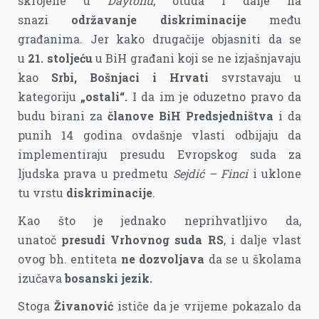
skrojene u
Daytonu
, otuda i dalje na
snazi
održavanje diskriminacije
među
građanima. Jer kako drugačije objasniti da se
u
21. stoljeću
u BiH građani koji se ne izjašnjavaju
kao
Srbi, Bošnjaci i Hrvati
svrstavaju u
kategoriju
„ostali“.
I da im je oduzetno pravo da
budu birani za
članove BiH Predsjedništva
i da
punih 14 godina ovdašnje vlasti odbijaju da
implementiraju presudu Evropskog suda za
ljudska prava u predmetu
Sejdić – Finci
i uklone
tu vrstu
diskriminacije
.
Kao što je jednako neprihvatljivo da,
unatoč
presudi Vrhovnog suda RS
, i dalje vlast
ovog bh. entiteta
ne dozvoljava
da se u školama
izučava
bosanski jezik.
Stoga
Živanović
ističe da je vrijeme pokazalo da