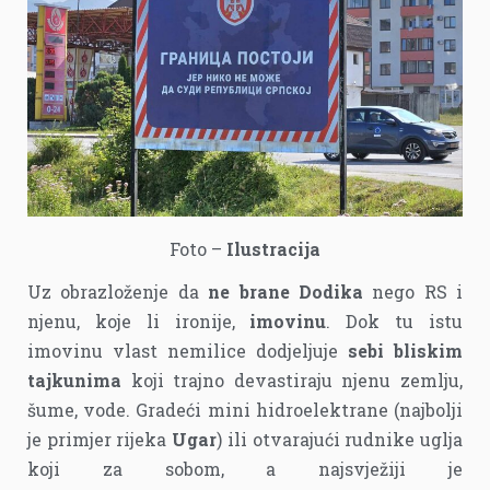
Foto –
Ilustracija
Uz obrazloženje da
ne brane Dodika
nego RS i
njenu, koje li ironije,
imovinu
. Dok tu istu
imovinu vlast nemilice dodjeljuje
sebi bliskim
tajkunima
koji trajno devastiraju njenu zemlju,
šume, vode. Gradeći mini hidroelektrane (najbolji
je primjer rijeka
Ugar
) ili otvarajući rudnike uglja
koji za sobom, a najsvježiji je