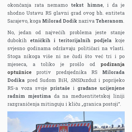
okončanja rata nemamo
tekst himne
, i da je
shodno Ustavu RS glavni grad ovog bh. entiteta
Sarajevo, koga
Milorad Dodik
naziva
Teheranom
.
No, jedan od najvećih problema jeste stanje
dubokih
etničkih i teritorijalnih podjela
koje
svjesno godinama održavaju političari na vlasti.
Stoga nikoga više ni ne čudi što već tri i po
mjeseca, a toliko je prošlo od
podizanja
optužnice
protiv predsjednika RS
Milorada
Dodika
pred Sudom BiH,
SNSD
uzduž i poprijeko
RS-a voza svoje
pristaše
i
građane ucijenjene
radnim mjestima
da na međuentitetskoj liniji
razgraničenja mitinguju i kliču „granica postoji“.