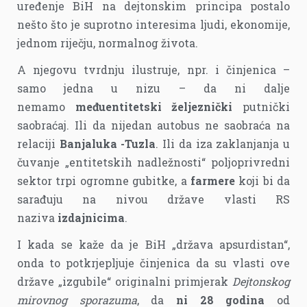
uređenje BiH na dejtonskim principa postalo
nešto što je suprotno interesima ljudi, ekonomije,
jednom riječju, normalnog života.
A njegovu tvrdnju ilustruje, npr. i činjenica –
samo jedna u nizu – da ni dalje
nemamo
međuentitetski željeznički
putnički
saobraćaj. Ili da nijedan autobus ne saobraća na
relaciji
Banjaluka -Tuzla
. Ili da iza zaklanjanja u
čuvanje „entitetskih nadležnosti“ poljoprivredni
sektor trpi ogromne gubitke, a
farmere
koji bi da
sarađuju na nivou države vlasti RS
naziva
izdajnicima
.
I kada se kaže da je BiH „država apsurdistan“,
onda to potkrjepljuje činjenica da su vlasti ove
države „izgubile“ originalni primjerak
Dejtonskog
mirovnog sporazuma
, da
ni 28 godina
od