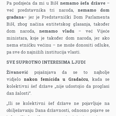
Pa podsjeća da mi u BiH
nemamo šefa države
–
već predstavnika tri naroda,
nemamo dom
građana
– jer je Predstavnički Dom Parlamenta
BiH, zbog načina entitetskog glasanja, također
dom naroda,
nemamo vladu
– već Vijeće
ministara, koje je također dom naroda, jer ako
nema etničku većinu – ne može donositi odluke,
pa sve do najnižih institucija vlasti.
SVE SUPROTNO INTERESIMA LJUDI
Živanović
pojašnjava da se to najbolje
vidjelo
nakon femicida u Gradačcu
, kada se
kolektivni šef države „nije udostojio da proglasi
dan žalosti“.
„Ili se kolektivni šef države ne pojavljuje na
obilježavanju Dana državnosti, odnosno pojave se