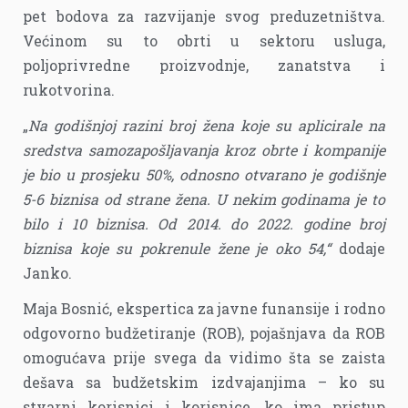
pet bodova za razvijanje svog preduzetništva.
Većinom su to obrti u sektoru usluga,
poljoprivredne proizvodnje, zanatstva i
rukotvorina.
„
Na godišnjoj razini broj žena koje su aplicirale na
sredstva samozapošljavanja kroz obrte i kompanije
je bio u prosjeku 50%, odnosno otvarano je godišnje
5-6 biznisa od strane žena. U nekim godinama je to
bilo i 10 biznisa. Od 2014. do 2022. godine broj
biznisa koje su pokrenule žene je oko 54,“
dodaje
Janko.
Maja Bosnić, ekspertica za javne funansije i rodno
odgovorno budžetiranje (ROB), pojašnjava da ROB
omogućava prije svega da vidimo šta se zaista
dešava sa budžetskim izdvajanjima – ko su
stvarni korisnici i korisnice, ko ima pristup