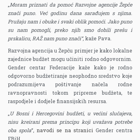
„
Moram priznati da pomoć Razvojne agencije Žepče
znači puno. Već godinu dana sarađujem s njima.
Pružaju nam i obuke i svaki oblik pomoći. Jako puno
su nam pomogli, preko njih smo dobili prešu i
prskalicu, RAŽ nam puno znači“,
kaže Pava.
Razvojna agencija u Žepču primjer je kako lokalne
zajednice budžet mogu učiniti rodno odgovornim.
Gender centar Federacije kaže kako je rodno
odgovorno budžetiranje neophodno sredstvo koje
podrazumijeva poštivanje načela rodne
ravnopravnosti tokom pripreme budžeta, te
raspodjele i dodjele finansijskih resursa.
„
U Bosni i Hercegovini budžeti, u većini slučajeva,
nisu kreirani prema principu koji uvažava potrebe
oba spola
“,
navodi se na stranici
Gender centra
FBiH.