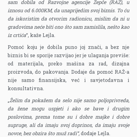
sam dobila od Razvojne agencije Žepče (RAŽ), u
iznosu od 6.000KM, da unaprijedim svoj biznis. To ću
da iskoristim da otvorim radionicu, mislim da ni u
gradovima neće biti ono što sam zamislila, nešto kao
iz crtića
“, kaže Lejla.
Pomoć koju je dobila puno joj znači, a bez nje
biznis bi se sporije razvijao jer je ulaganja previše:
od materijala, preko mašina za rad, dizajna
proizvoda, do pakovanja. Dodaje da pomoć RAŽ-a
nije samo finansijska, već i savjetodavna i
konsultativna.
„
Želim da pokažem da selo nije samo poljoprivreda,
da žene mogu uspjeti i ako se bave i drugim
poslovima, prema tome su i dobre majke i dobre
supruge, ali da imaju svoj doprinos, da imaju svoje
novce, bez obzira što muž radi“,
dodaje Lejla.