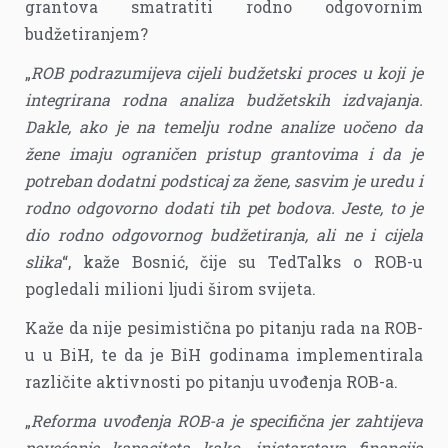
grantova smatratiti rodno odgovornim
budžetiranjem?
„
ROB podrazumijeva cijeli budžetski proces u koji je
integrirana rodna analiza budžetskih izdvajanja.
Dakle, ako je na temelju rodne analize uočeno da
žene imaju ograničen pristup grantovima i da je
potreban dodatni podsticaj za žene, sasvim je uredu i
rodno odgovorno dodati tih pet bodova. Jeste, to je
dio rodno odgovornog budžetiranja, ali ne i cijela
slika
“, kaže Bosnić, čije su TedTalks o ROB-u
pogledali milioni ljudi širom svijeta.
Kaže da nije pesimistična po pitanju rada na ROB-
u u BiH, te da je BiH godinama implementirala
različite aktivnosti po pitanju uvođenja ROB-a.
„
Reforma uvođenja ROB-a je specifična jer zahtijeva
povećanje kapaciteta kako ,inistarstava financija