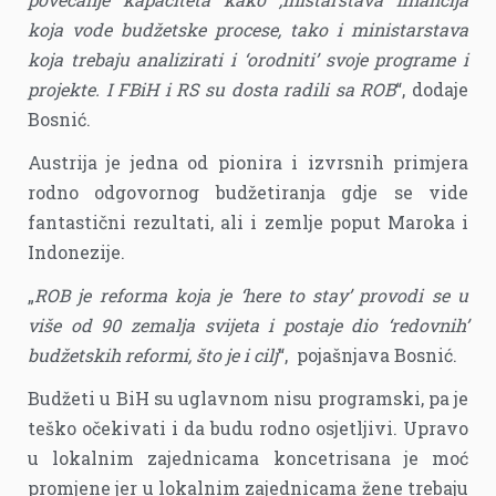
koja vode budžetske procese, tako i ministarstava
koja trebaju analizirati i ‘orodniti’ svoje programe i
projekte. I FBiH i RS su dosta radili sa ROB
“, dodaje
Bosnić.
Austrija je jedna od pionira i izvrsnih primjera
rodno odgovornog budžetiranja gdje se vide
fantastični rezultati, ali i zemlje poput Maroka i
Indonezije.
„
ROB je reforma koja je ‘here to stay’ provodi se u
više od 90 zemalja svijeta i postaje dio ‘redovnih’
budžetskih reformi, što je i cilj
“, pojašnjava Bosnić.
Budžeti u BiH su uglavnom nisu programski, pa je
teško očekivati i da budu rodno osjetljivi. Upravo
u lokalnim zajednicama koncetrisana je moć
promjene jer u lokalnim zajednicama žene trebaju