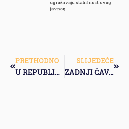
ugrožavaju stabilnost ovog
javnog
PRETHODNO
SLIJEDEĆE
U REPUBLICI SRPSKOJ NIŠTA NOVO
ZADNJI ČAVAO U SANDUK DEMOKRATIJE