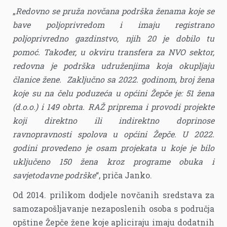
„
Redovno se pruža novčana podrška ženama koje se
bave poljoprivredom i imaju registrano
poljoprivredno gazdinstvo, njih 20 je dobilo tu
pomoć. Također, u okviru transfera za NVO sektor,
redovna je podrška udruženjima koja okupljaju
članice žene. Zaključno sa 2022. godinom, broj žena
koje su na čelu poduzeća u općini Žepče je: 51 žena
(d.o.o.) i 149 obrta. RAŽ priprema i provodi projekte
koji direktno ili indirektno doprinose
ravnopravnosti spolova u općini Žepče. U 2022.
godini provedeno je osam projekata u koje je bilo
uključeno 150 žena kroz programe obuka i
savjetodavne podrške
“, priča Janko.
Od 2014. prilikom dodjele novčanih sredstava za
samozapošljavanje nezaposlenih osoba s područja
opštine Žepče žene koje apliciraju imaju dodatnih