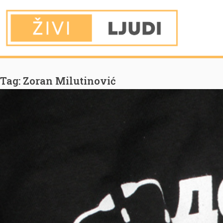
You are Here
Home
Zoran Milutinović
Tag:
Zoran Milutinović