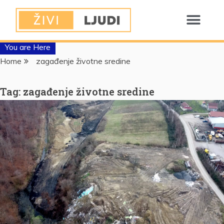
You are Here
Home
zagađenje životne sredine
Tag:
zagađenje životne sredine