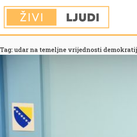
You are Here
Home
udar na temeljne vrijednosti demokratije
Tag:
udar na temeljne vrijednosti demokrati