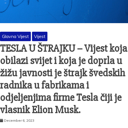
Glavna Vijest
Vijest
TESLA U ŠTRAJKU – Vijest koja
obilazi svijet i koja je doprla u
žižu javnosti je štrajk švedskih
radnika u fabrikama i
odjeljenjima firme Tesla čiji je
vlasnik Elion Musk.
December 6, 2023