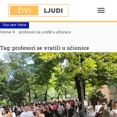
You are Here
Home
profesori se vratili u učionice
Tag:
profesori se vratili u učionice