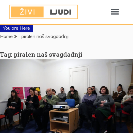
You are Here
Home
piralen naš svagdađnji
Tag:
piralen naš svagdađnji