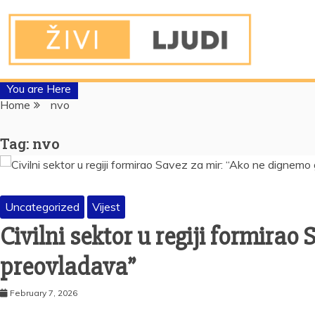
You are Here
Home
nvo
Tag:
nvo
Uncategorized
Vijest
Civilni sektor u regiji formira
preovladava”
February 7, 2026