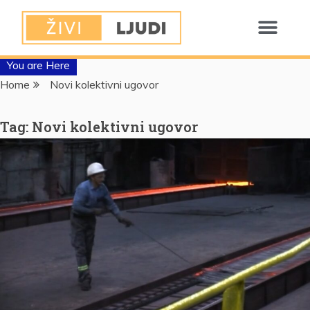
You are Here
Home
Novi kolektivni ugovor
Tag:
Novi kolektivni ugovor