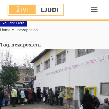
You are Here
Home
nezaposleni
Tag:
nezaposleni