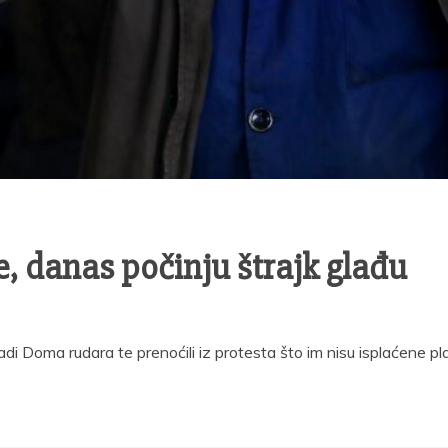
e, danas počinju štrajk glađu
radi Doma rudara te prenoćili iz protesta što im nisu isplaćene pla