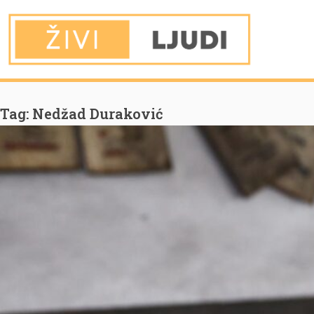
You are Here
Home
Nedžad Duraković
Tag:
Nedžad Duraković