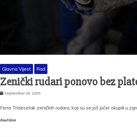
Glavna Vijest
Rad
Zenički rudari ponovo bez plat
September 26, 2025
Fena Tridesetak zeničkih rudara, koji su se još jučer okupili u zg
Read More