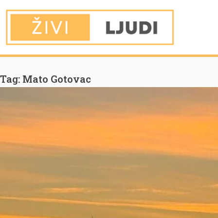
You are Here
Home
Mato Gotovac
Tag:
Mato Gotovac