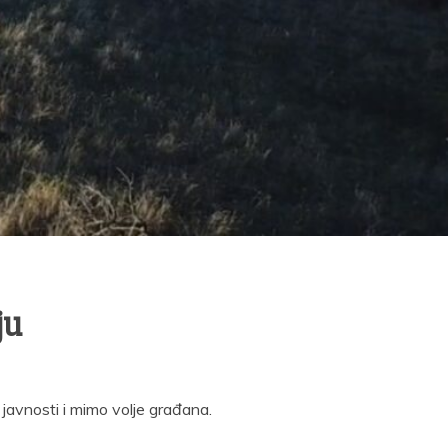
ju
 javnosti i mimo volje građana.