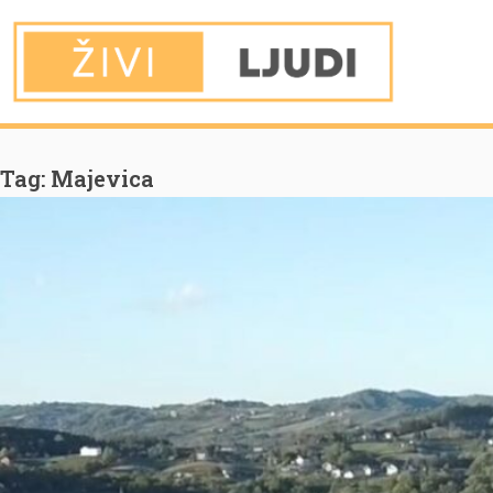
You are Here
Home
Majevica
Tag:
Majevica