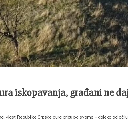
gura iskopavanja, građani ne da
a, vlast Republike Srpske gura priču po svome – daleko od očiju