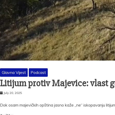
Glavna Vijest
Podcast
Litijum protiv Majevice: vlast 
July 20, 2025
Dok osam majevičkih opština jasno kaže „ne“ iskopavanju litijum