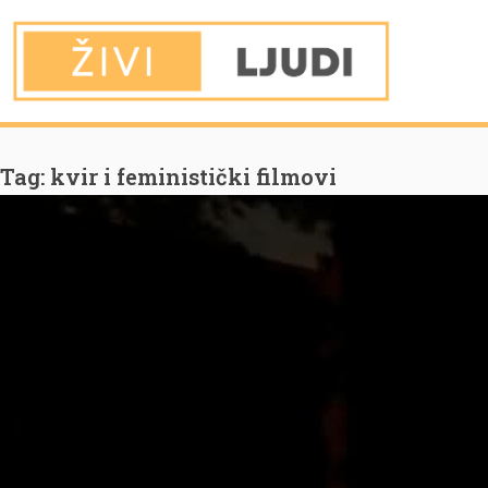
You are Here
Home
kvir i feministički filmovi
Tag:
kvir i feministički filmovi