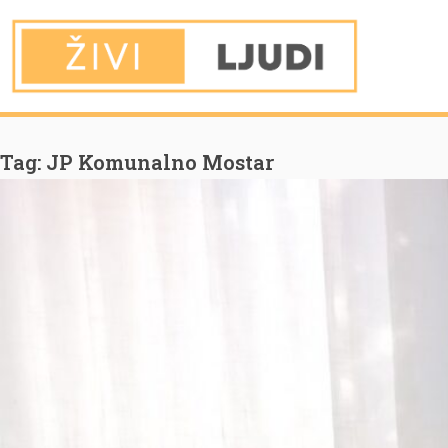
You are Here
Home
JP Komunalno Mostar
Tag:
JP Komunalno Mostar