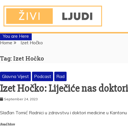
You are Here
Home
Izet Hočko
Tag:
Izet Hočko
Glavna Vijest
Podcast
Rad
Izet Hočko: Liječiće nas doktori
September 24, 2023
Slađan Tomić Radnici u zdravstvu i doktori medicine u Kantonu S
Read More