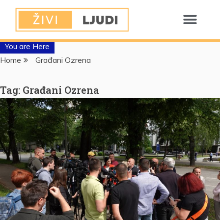
You are Here
Home
Građani Ozrena
Tag:
Građani Ozrena