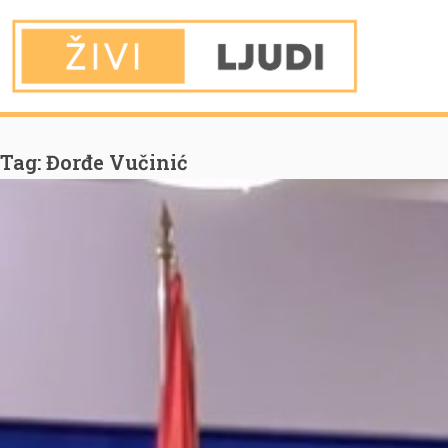
You are Here
Home
Đorđe Vučinić
Tag:
Đorđe Vučinić